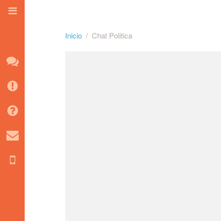
Inicio
Chat Politica
Inicio
Consejos
FAQ
Contacto
Chat Móvil
Salas Tematicas
Salas Regionales