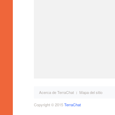
Salas Paises
Salas LGTB
Acerca de TerraChat
Mapa del sitio
Copyright © 2015
TerraChat