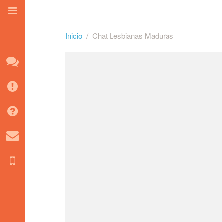
Inicio
Chat Lesbianas Maduras
Inicio
Consejos
FAQ
Contacto
Chat Móvil
Salas Tematicas
Salas Regionales