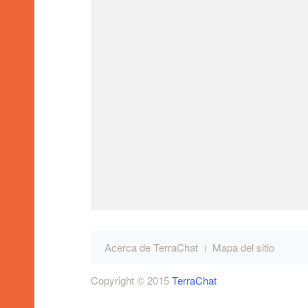
Salas Paises
Salas LGTB
Acerca de TerraChat
Mapa del sitio
Copyright © 2015
TerraChat